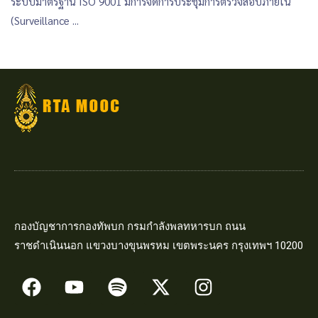
ระบบมาตรฐาน ISO 9001 มีการจัดการประชุมการตรวจสอบภายใน
(Surveillance ...
กองบัญชาการกองทัพบก กรมกำลังพลทหารบก ถนน
ราชดำเนินนอก แขวงบางขุนพรหม เขตพระนคร กรุงเทพฯ 10200