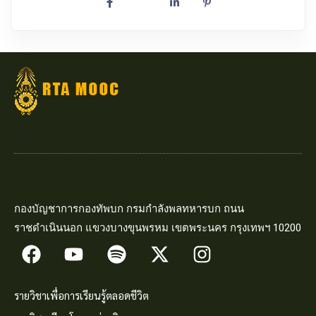
กองบัญชาการกองทัพบก กรมกำลังพลทหารบก ถนน
ราชดำเนินนอก แขวงบางขุนพรหม เขตพระนคร กรุงเทพฯ 10200
รายวิชาเพื่อการเรียนรู้ตลอดชีวิต