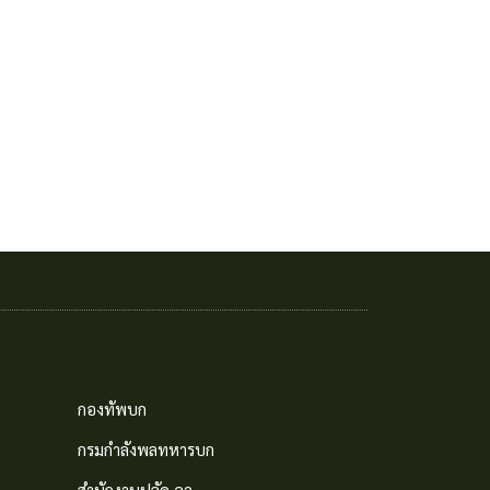
กองทัพบก
กรมกำลังพลทหารบก
สำนักงานปลัด อว.