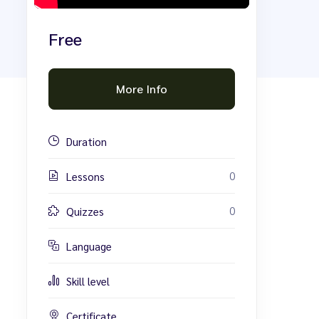
Free
More Info
Duration
0
Lessons
0
Quizzes
Language
Skill level
Certificate