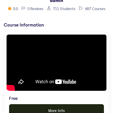
admin
0.0
0 Reviews
711 Students
687 Courses
Course Information
Free
More Info