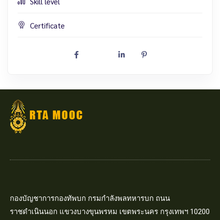
Skill level
Certificate
กองบัญชาการกองทัพบก กรมกำลังพลทหารบก ถนน
ราชดำเนินนอก แขวงบางขุนพรหม เขตพระนคร กรุงเทพฯ 10200