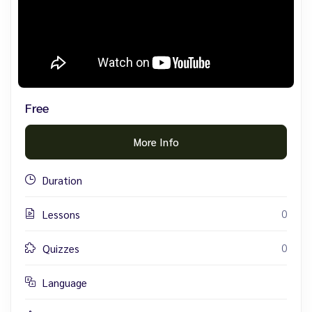
Free
More Info
Duration
0
Lessons
0
Quizzes
Language