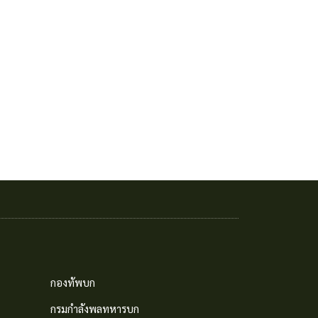
กองทัพบก
กรมกำลังพลทหารบก