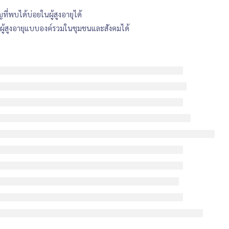
่พบได้บ่อยในผู้สูงอายุได้
องผู้สูงอายุแบบองค์รวมในชุมชนและสังคมได้