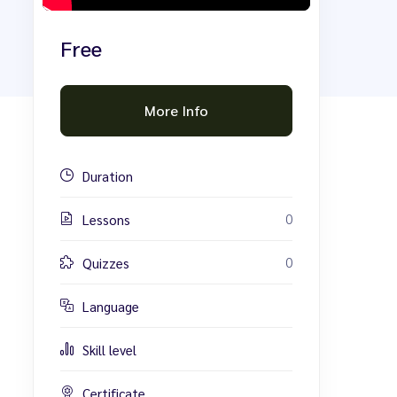
Free
More Info
Duration
0
Lessons
0
Quizzes
Language
Skill level
Certificate