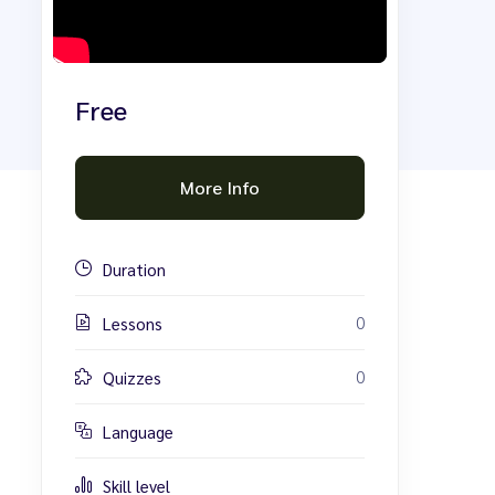
Free
More Info
Duration
0
Lessons
0
Quizzes
Language
Skill level