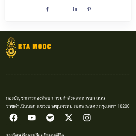
กองบัญชาการกองทัพบก กรมกำลังพลทหารบก ถนน
ราชดำเนินนอก แขวงบางขุนพรหม เขตพระนคร กรุงเทพฯ 10200
รายวิชาเพื่อการเรียนรู้ตลอดชีวิต