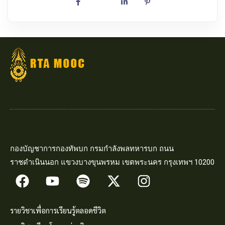
กองบัญชาการกองทัพบก กรมกำลังพลทหารบก ถนน
ราชดำเนินนอก แขวงบางขุนพรหม เขตพระนคร กรุงเทพฯ 10200
รายวิชาเพื่อการเรียนรู้ตลอดชีวิต