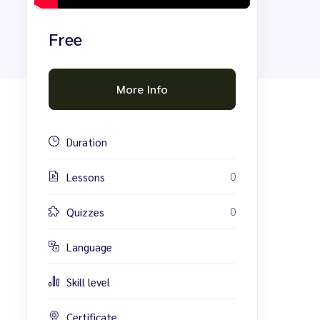
Free
More Info
Duration
0
Lessons
0
Quizzes
Language
Skill level
Certificate