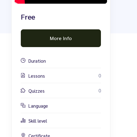
Free
More Info
Duration
0
Lessons
0
Quizzes
Language
Skill level
Certificate