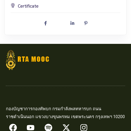
Certificate
กองบัญชาการกองทัพบก กรมกำลังพลทหารบก ถนน
ราชดำเนินนอก แขวงบางขุนพรหม เขตพระนคร กรุงเทพฯ 10200