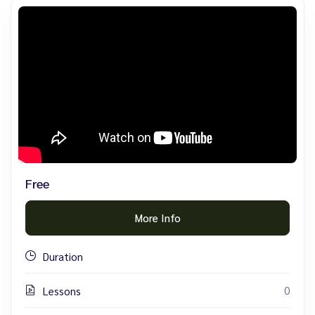
Free
More Info
Duration
0
Lessons